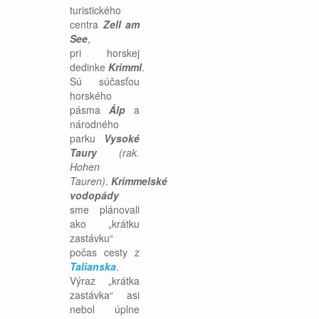
turistického
centra
Zell am
See
,
pri horskej
dedinke
Krimml
.
Sú súčasťou
horského
pásma
Álp
a
národného
parku
Vysoké
Taury
(rak.
Hohen
Tauren)
.
Krimmelské
vodopády
sme plánovali
ako „krátku
zastávku“
počas cesty z
Talianska
.
Výraz „krátka
zastávka“ asi
nebol úplne