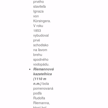
prvého
staviteľa
Ignaza
von
Kürsingera.
V roku
1853
vybudoval
prvé
schodisko
na ľavom
brehu
spodného
vodopádu.
Riemannová
kazateľnica
(1110 m
n.m.)
bola
pomenovaná
podľa
Rudolfa
Riemanna,
ktorý bol