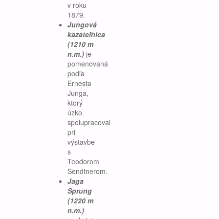
v roku
1879.
Jungová
kazateľnica
(1210 m
n.m.)
je
pomenovaná
podľa
Ernesta
Junga,
ktorý
úzko
spolupracoval
pri
výstavbe
s
Teodorom
Sendtnerom.
Jaga
Sprung
(1220 m
n.m.)