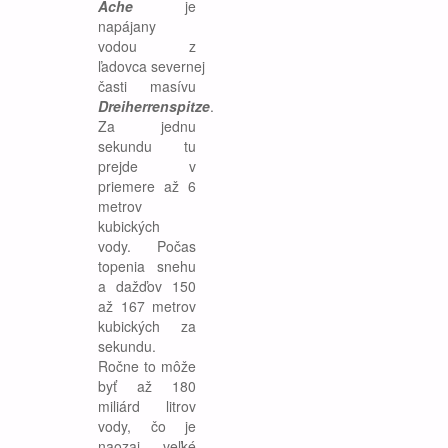
Ache
je
napájany
vodou z
ľadovca severnej
časti masívu
Dreiherrenspitze
.
Za jednu
sekundu tu
prejde v
priemere až 6
metrov
kubických
vody. Počas
topenia snehu
a dažďov 150
až 167 metrov
kubických za
sekundu.
Ročne to môže
byť až 180
miliárd litrov
vody, čo je
naozaj veľké