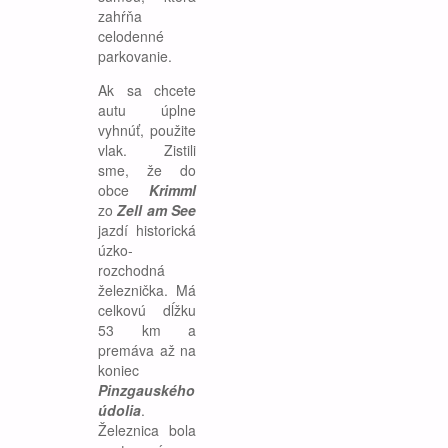
zahŕňa
celodenné
parkovanie.
Ak sa chcete
autu úplne
vyhnúť, použite
vlak. Zistili
sme, že do
obce
Krimml
zo
Zell am See
jazdí historická
úzko-
rozchodná
železnička. Má
celkovú dĺžku
53 km a
premáva až na
koniec
Pinzgauského
údolia
.
Železnica bola