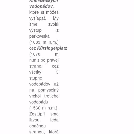
Krimmelských
vodopádov
,
ktoré si môžeš
vyšľapať. My
sme zvolili
výstup z
parkoviska
(1083 m n.m.)
cez
Kürsingerplatz
(1070 m
n.m.) po pravej
strane, cez
všetky 3
stupne
vodopádov až
na pomyselný
vrchol tretieho
vodopádu
(1566 m n.m.).
Zostúpili sme
ľavou, teda
opačnou
stranou, ktorá