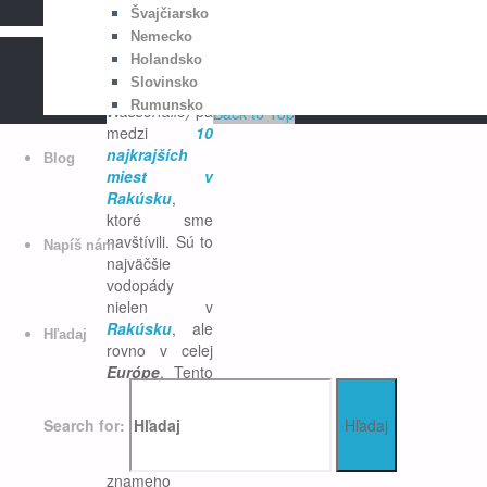
Kadetadeposvete
Švajčiarsko
/
Rakúsko
Nemecko
Krimmelské
Copyright © 2020 Kadetadeposvete. All
Holandsko
vodopády
Rights Reserved. Website created by:
Slovinsko
(rak.
Krimmler
kadetadeposvete.sk
Rumunsko
Wasserfälle
)
patria
Back to Top
medzi
10
najkrajších
Blog
miest v
Rakúsku
,
ktoré sme
navštívili. Sú to
Napíš nám
najväčšie
vodopády
nielen v
Rakúsku
, ale
Hľadaj
rovno v celej
Európe
. Tento
nádherný
prírodný úkaz
Search for:
Hľadaj
sa nachádza
západne od
známeho