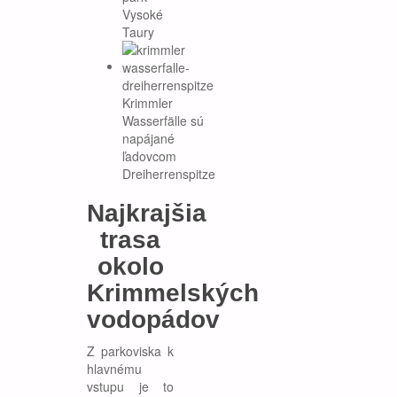
Vysoké
Taury
Krimmler
Wasserfälle sú
napájané
ľadovcom
Dreiherrenspitze
Najkrajšia
trasa
okolo
Krimmelských
vodopádov
Z parkoviska k
hlavnému
vstupu je to