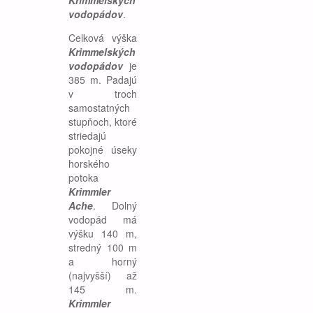
Krimmelských
vodopádov
.
Celková výška
Krimmelských
vodopádov
je
385 m. Padajú
v troch
samostatných
stupňoch, ktoré
striedajú
pokojné úseky
horského
potoka
Krimmler
Ache
. Dolný
vodopád má
výšku 140 m,
stredný 100 m
a horný
(najvyšší) až
145 m.
Krimmler