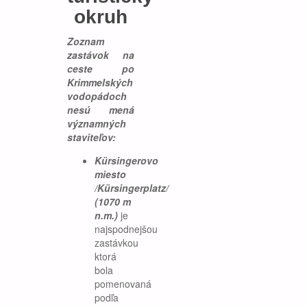
okruh
Zoznam
zastávok na
ceste po
Krimmelských
vodopádoch
nesú mená
významných
staviteľov:
Kürsingerovo
miesto
/Kürsingerplatz/
(1070 m
n.m.)
je
najspodnejšou
zastávkou
ktorá
bola
pomenovaná
podľa