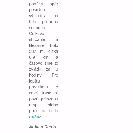
ponúka zopár
pekných
výhľadov na
túto prírodnú
scenériu.
Celkové
stúpanie a
klesanie bolo
537 m, dĺžka
6,9 km a
časovo sme to
zvládli za 3
hodiny. Pre
lepšiu
predstavu o
celej trase si
pozri priloženú
mapu alebo
prejdi na tento
odkaz.
Anka a Denis.