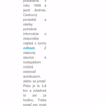
postavená v
roku 1898 a
jazdí dodnes.
Cestovný
poriadok a
všetky
potrebné
informácie o
železničke
nájdeš v tomto
odkaze
. Z
vlakovej
stanice k
vodopádom
môžeš
cestovať
autobusom,
alebo sa prejsť.
Pešo je to 3,8
km a zvládneš
to asi za
hodinu. Treba
prejsť cez most