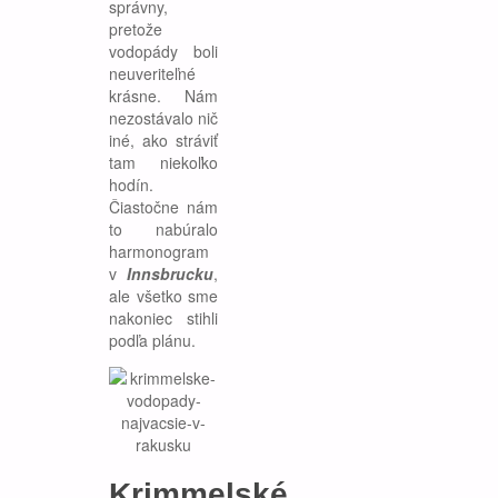
správny,
pretože
vodopády boli
neuveriteľné
krásne. Nám
nezostávalo nič
iné, ako stráviť
tam niekoľko
hodín.
Čiastočne nám
to nabúralo
harmonogram
v
Innsbrucku
,
ale všetko sme
nakoniec stihli
podľa plánu.
Krimmelské