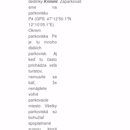
dedinky
Krimml
. Zaparkovali
sme na
parkovisku
P4 (GPS: 47°12’50.1″N
12°10’05.1″E).
Okrem
parkoviska P4
je tu mnoho
ďalších
parkovísk. Aj
keď tu často
prichádza veľa
turistov,
nemusíte sa
báť, že
nenájdete
voľné
parkovacie
miesto. Všetky
parkoviská sú
bohužiaľ
spoplatnené
sumou, ktorá