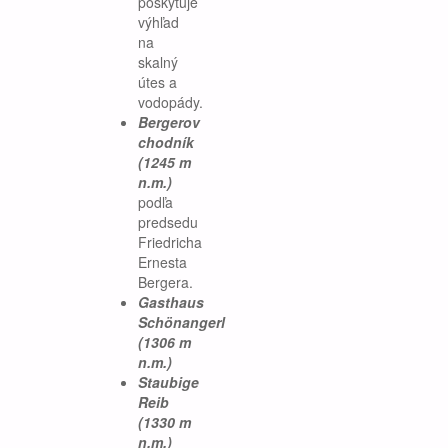
poskytuje
výhľad
na
skalný
útes a
vodopády.
Bergerov
chodník
(1245 m
n.m.)
podľa
predsedu
Friedricha
Ernesta
Bergera.
Gasthaus
Schönangerl
(1306 m
n.m.)
Staubige
Reib
(1330 m
n.m.)