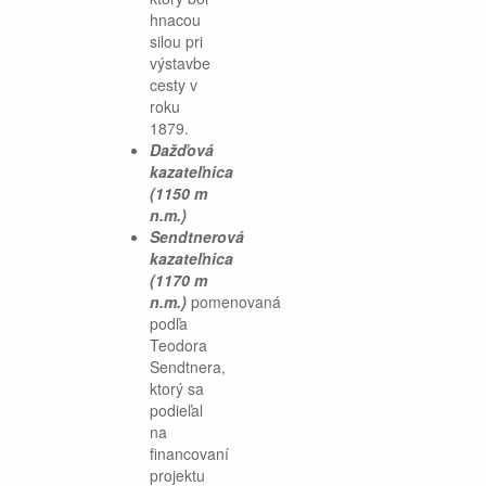
hnacou
silou pri
výstavbe
cesty v
roku
1879.
Dažďová
kazateľnica
(1150 m
n.m.)
Sendtnerová
kazateľnica
(1170 m
n.m.)
pomenovaná
podľa
Teodora
Sendtnera,
ktorý sa
podieľal
na
financovaní
projektu