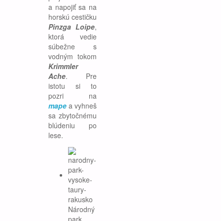
a napojiť sa na
horskú cestičku
Pinzga Loipe
,
ktorá vedie
súbežne s
vodným tokom
Krimmler
Ache
. Pre
istotu si to
pozri na
mape
a vyhneš
sa zbytočnému
blúdeniu po
lese.
Národný
park