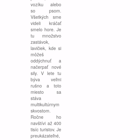
vozíku alebo
so psom.
Všetkých sme
videli kráčať
smelo hore. Je
tu množstvo
zastávok,
lavičiek, kde si
môžeš
oddýchnuť a
načerpať nové
sily. V lete tu
býva veľmi
rušno a toto
miesto sa
stáva
multikultúrnym
skvostom.
Ročne ho
navštívi až 400
tisíc turistov. Je
preukázateľné,