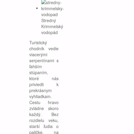
Stredný
Krimmelský
vodopád
Turistický
chodník vedie
viacerými
serpentínami s
ľahším
stúpaním,
ktoré nás
priviedli k
prekrásnym
vyhliadkam.
Cestu hravo
zvládne skoro
každý. Bez
rozdielu veku,
starší ľudia o
paličke, na