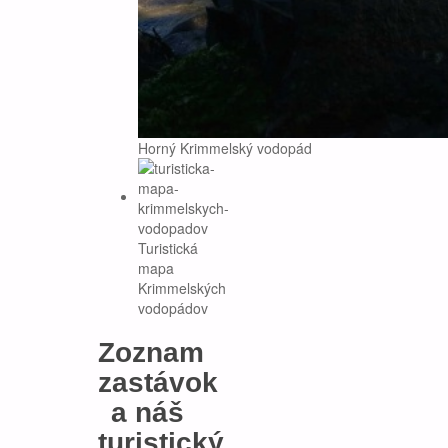
Horný Krimmelský vodopád
Turistická
mapa
Krimmelských
vodopádov
Zoznam
zastávok
a náš
turistický