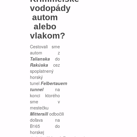
vodopády
autom
alebo
vlakom?
Cestovali sme
autom z
Talianska
do
Rakúska
cez
spoplatnený
horský
tunel
Felbertauern
tunnel
na
konci ktorého
sme v
mestečku
Mittersill
odbočili
doľava na
B165 do
horskej