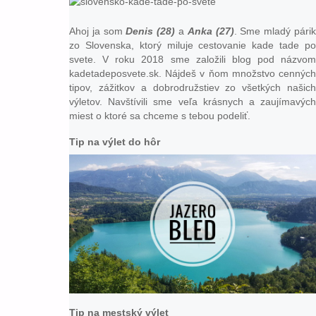
Ahoj ja som
Denis (28)
a
Anka (27)
. Sme mladý pári
zo Slovenska, ktorý miluje cestovanie kade tade po
svete. V roku 2018 sme založili blog pod názvom
kadetadeposvete.sk. Nájdeš v ňom množstvo cenných
tipov, zážitkov a dobrodružstiev zo všetkých našich
výletov. Navštívili sme veľa krásnych a zaujímavých
miest o ktoré sa chceme s tebou podeliť.
Tip na výlet do hôr
Tip na mestský výlet