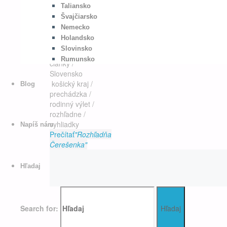
Denis Drdaj
28.
Taliansko
januára 2026
Švajčiarsko
5. februára
Nemecko
2026
Európa
/
Holandsko
Kadetadeposvete
Slovinsko
/
Najčítanejšie
Rumunsko
články
/
Slovensko
košický kraj
/
Blog
prechádzka
/
rodinný výlet
/
rozhľadne
/
vyhliadky
Napíš nám
Prečítať
"Rozhľadňa
Čerešenka"
Hľadaj
Search for:
Hľadaj