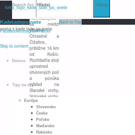
Copyright © 2020 Kadetadeposvete. All
Search for:
Hľadaj
okrese Košice-
Rights Reserved. Website created by:
okolie,
kadetadeposvete.sk
nachádzajúca
Back to Top
Kadetadeposvete
sa medzi
cestuj s kade tade po svete
obcami
Facebook
Instagram
Twitter
Chrastné a
Čižatice,
Skip to content
približne 16 km
od Košíc.
Rozhľadňa stojí
Domov
uprostred
otvorených polí
a ponúka
výhľad na
Tipy na výlet
Slanské vrchy,
Volovské vrchy,
Európa
Kojšovskú hoľu
Slovensko
a údolie rieky
Torysy. Vďaka
Česko
svojej polohe je
Poľsko
viditeľná už …
Maďarsko
Rakúsko