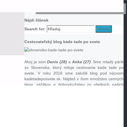
Nájdi článok
Search for:
Hľadaj
Cestovateľský blog kade tade po svete
Ahoj ja som
Denis (28)
a
Anka (27)
. Sme mladý párik
zo Slovenska, ktorý miluje cestovanie kade tade po
svete. V roku 2018 sme založili blog pod názvom
kadetadeposvete.sk. Nájdeš v ňom množstvo cenných
tipov, zážitkov a dobrodružstiev zo všetkých našich
odinný výlet
/
výletov. Navštívili sme veľa krásnych a zaujímavých
miest o ktoré sa chceme s tebou podeliť.
Tip na výlet do hôr
Tip na mestský výlet