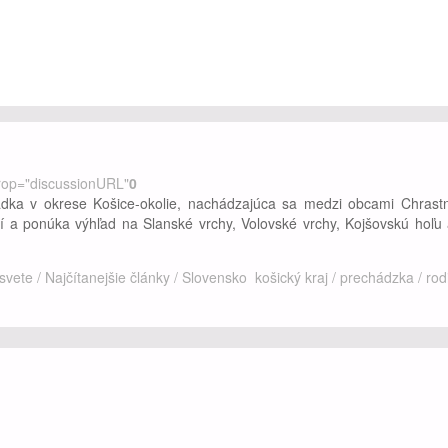
Šurianky. Má 20 metrov a je výborným miestom pre oddych v okolí Nitr
svete
/
Najčítanejšie články
/
Slovensko
nitriansky kraj
/
prechádzka
/
r
rop="discussionURL"
0
ka v okrese Košice-okolie, nachádzajúca sa medzi obcami Chrastn
í a ponúka výhľad na Slanské vrchy, Volovské vrchy, Kojšovskú hoľu 
svete
/
Najčítanejšie články
/
Slovensko
košický kraj
/
prechádzka
/
rod
rop="discussionURL"
0
á 15 metrov. Je skvelým miestom pre oddych s krásnym výhľadom na vi