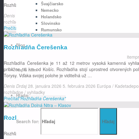
Rozhľadňa Radošinka je skvelou voľbou! Nachádza sa pri obci Čab a 
Švajčiarsko
Nemecko
Denis Drdaj
29. januára 2026
5. februára 2026
Európa
/
Kadetadepo
Holandsko
rozhľadne
/
vyhliadky
Slovinsko
Prečítať
"Rozhľadňa Radošinka (Čab)"
Rumunsko
Blog
Rozhľadňa Čerešenka
itemp
Rozhľadňa Čerešenka je 11 až 12 metrov vysoká kamenná vyhliad
približne 16 km od Košíc. Rozhľadňa stojí uprostred otvorených pol
Napíš nám
Torysy. Vďaka svojej polohe je viditeľná už …
Denis Drdaj
28. januára 2026
5. februára 2026
Európa
/
Kadetadepo
rozhľadne
/
vyhliadky
Hľadaj
Prečítať
"Rozhľadňa Čerešenka"
Rozhľadňa Dolná Nitra – Klasov
Search for:
Hľadaj
itemp
Rozhľadňa Dolná Nitra – Klasov je len na skok od Nitry a Vrábeľ. M