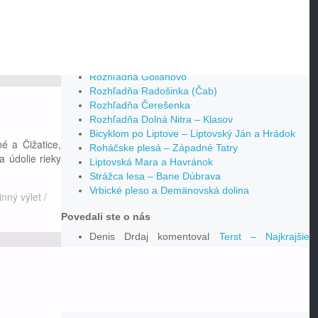
y.
odinný výlet
/
10 najnovších článkov
Rozhľadňa Veľký Dudok – Vinum Vivo
Rozhľadňa Golianovo
Rozhľadňa Radošinka (Čab)
Rozhľadňa Čerešenka
Rozhľadňa Dolná Nitra – Klasov
Bicyklom po Liptove – Liptovský Ján a Hrádok
é a Čižatice,
Roháčske plesá – Západné Tatry
a údolie rieky
Liptovská Mara a Havránok
Strážca lesa – Bane Dúbrava
Vrbické pleso a Demänovská dolina
inný výlet
/
Povedali ste o nás
Denis Drdaj
komentoval
Terst – Najkrajšie
pamiatky a zaujímavosti
Jakub
komentoval
Terst – Najkrajšie pamiatky a
zaujímavosti
Stanka
komentoval
10 najkrajších miest v
nohrad.
Rakúsku