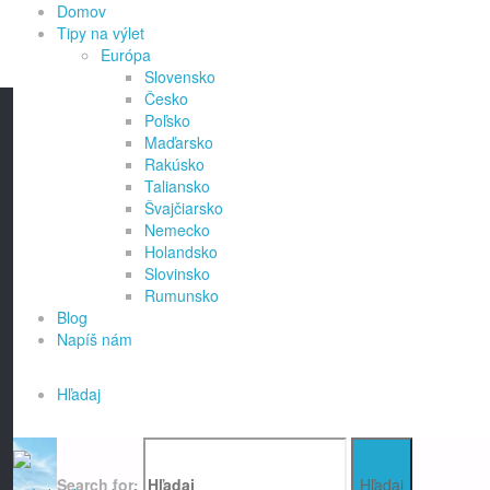
Domov
Home
Posts tagged "vyhliadky"
Tipy na výlet
Európa
Slovensko
Znač
Česko
Poľsko
Maďarsko
Rakúsko
Taliansko
Rozhľadňa Veľký Dudok – Vinum Vivo
Švajčiarsko
Nemecko
itemp
Holandsko
Rozhľadňa Veľký Dudok je skvelým miestom pre oddych. Nachádza sa
Slovinsko
Vivo.
Rumunsko
Blog
Denis Drdaj
31. januára 2026
5. februára 2026
Európa
/
Kadetadepo
Napíš nám
rozhľadne
/
vyhliadky
Prečítať
"Rozhľadňa Veľký Dudok – Vinum Vivo"
Hľadaj
Search for:
Hľadaj