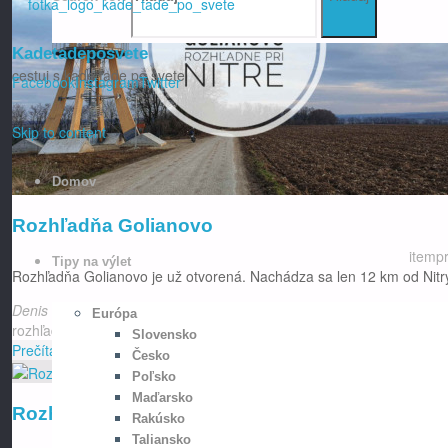
Kadetadeposvete
cestuj s kade tade po svete
Facebook
Instagram
Twitter
Skip to content
Domov
Rozhľadňa Golianovo
itemp
Tipy na výlet
Rozhľadňa Golianovo je už otvorená. Nachádza sa len 12 km od Nitry
Denis Drdaj
30. januára 2026
5. februára 2026
Európa
/
Kadetadepo
Európa
rozhľadne
/
vyhliadky
Slovensko
Prečítať
"Rozhľadňa Golianovo"
Česko
Poľsko
Maďarsko
Rozhľadňa Radošinka (Čab)
Rakúsko
Taliansko
itemp