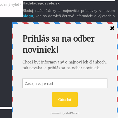
Kadetadeposvete.sk
odinný výlet
/
Sleduj naše články a najnovšie príspevky v novom
blogu
, kde sa dozvieš čerstvé informácie o výletoch a
POWERED BY
SEPTERA
&
WORDPRESS.