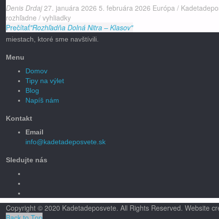
Denis Drdaj
27. januára 2026
5. februára 2026
Európa
/
Kadetadepo
rozhľadne
/
vyhliadky
Prečítať
"Rozhľadňa Dolná Nitra – Klasov"
miestach, ktoré sme navštívili.
Menu
Domov
Tipy na výlet
Blog
Napíš nám
Kontakt
Email
info@kadetadeposvete.sk
Sledujte nás
Copyright © 2020 Kadetadeposvete. All Rights Reserved. Website cr
Back to Top