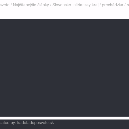
svete
/
Najčítanejšie články
/
Slovensko
nitriansky kraj
/
prechádzka
/
r
eated by: kadetadeposvete.sk