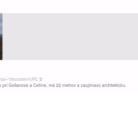
rop="discussionURL"
2
 pri Golianove a Cetíne, má 22 metrov a zaujímavú architektúru.
svete
/
Najčítanejšie články
/
Slovensko
nitriansky kraj
/
prechádzka
/
r
rop="discussionURL"
0