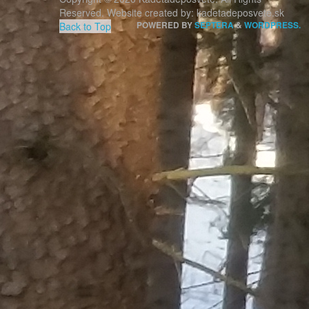
Reserved. Website created by: kadetadeposvete.sk
Back to Top
POWERED BY
SEPTERA
&
WORDPRESS.