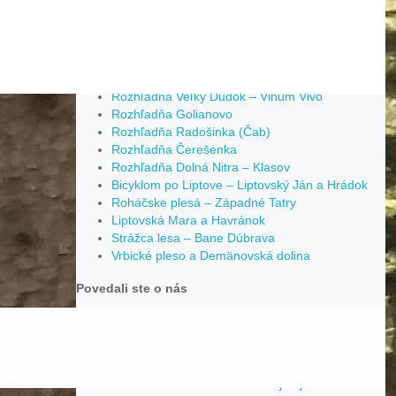
Tip na mestský výlet
10 najnovších článkov
Rozhľadňa Veľký Dudok – Vinum Vivo
Rozhľadňa Golianovo
Rozhľadňa Radošinka (Čab)
Rozhľadňa Čerešenka
Rozhľadňa Dolná Nitra – Klasov
Bicyklom po Liptove – Liptovský Ján a Hrádok
Roháčske plesá – Západné Tatry
Liptovská Mara a Havránok
Strážca lesa – Bane Dúbrava
Vrbické pleso a Demänovská dolina
Povedali ste o nás
Denis Drdaj
komentoval
Terst – Najkrajšie
pamiatky a zaujímavosti
Jakub
komentoval
Terst – Najkrajšie pamiatky a
zaujímavosti
Stanka
komentoval
10 najkrajších miest v