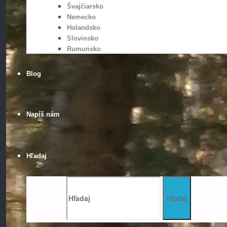
Švajčiarsko
Nemecko
Holandsko
Slovinsko
Rumunsko
Blog
Napíš nám
Hľadaj
Search for:
Hľadaj