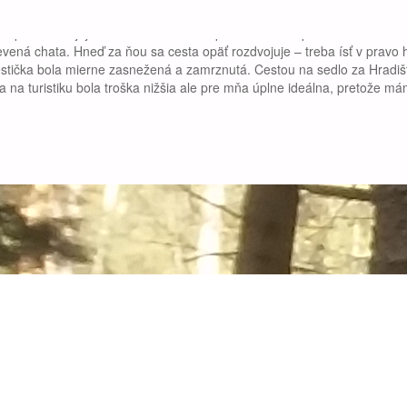
Martinské hole a ľavá ide smerom na Podháj-Stráne (miestny ju volajú 
e opäť rozdvojuje a treba zvoliť smer vpravo. Tu som psa už nechal voľ
evená chata. Hneď za ňou sa cesta opäť rozdvojuje – treba ísť v pravo 
 cestička bola mierne zasnežená a zamrznutá. Cestou na sedlo za Hradi
 na turistiku bola troška nižšia ale pre mňa úplne ideálna, pretože m