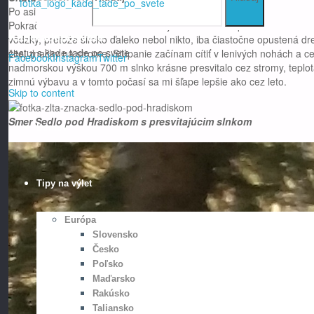
Po asi dvoch kilometroch sa cesta rozdvojuje – pravá ide smerom na 
Pokračoval som Investičkou. Po žltej trase sa cesta po 1 km v zákrut
Kadetadeposvete
vôdzky, pretože široko ďaleko nebol nikto, iba čiastočne opustená dr
cestuj s kade tade po svete
žltej značky na strome. Stúpanie začínam cítiť v lenivých nohách a
Facebook
Instagram
Twitter
nadmorskou výškou 700 m slnko krásne presvitalo cez stromy, teplota
zimnú výbavu a v tomto počasí sa mi šľape lepšie ako cez leto.
Skip to content
Smer Sedlo pod Hradiskom s presvitajúcim slnkom
Domov
Tipy na výlet
Európa
Slovensko
Česko
Poľsko
Maďarsko
Rakúsko
Taliansko