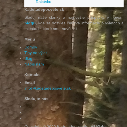
Rakúsku
Kadetadeposvete.sk
Sleduj naše články a najnovšie príspevky v novom
blogu
, kde sa dozvieš čerstvé informácie o výletoch a
miestach, ktoré sme navštívili.
Menu
Domov
Tipy na výlet
Blog
Napíš nám
Kontakt
Email
info@kadetadeposvete.sk
Sledujte nás
Copyright © 2020 Kadetadeposvete. All Rights