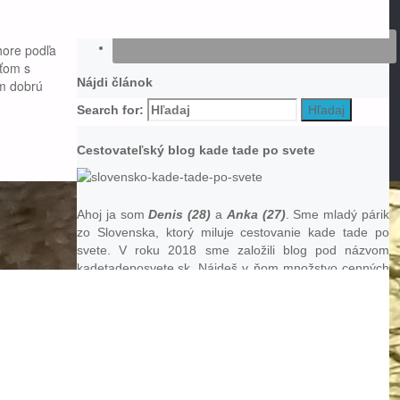
Investička).
ne bez
hore podľa
šťom s
Nájdi článok
ám dobrú
Search for:
Hľadaj
Cestovateľský blog kade tade po svete
Ahoj ja som
Denis (28)
a
Anka (27)
. Sme mladý párik
zo Slovenska, ktorý miluje cestovanie kade tade po
svete. V roku 2018 sme založili blog pod názvom
kadetadeposvete.sk. Nájdeš v ňom množstvo cenných
tipov, zážitkov a dobrodružstiev zo všetkých našich
výletov. Navštívili sme veľa krásnych a zaujímavých
miest o ktoré sa chceme s tebou podeliť.
Tip na výlet do hôr